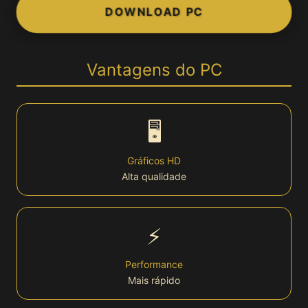
DOWNLOAD PC
👤 Conta
Login
Vantagens do PC
Cadastro
🖥️
Bônus
Gráficos HD
Alta qualidade
VIP
Lottery
⚡
🏆 Plataforma
Performance
Mais rápido
Plataforma