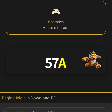
🎮
Bet
Controles
Mouse e teclado
Win
APP
📱 Download
APK
Download
Página Inicial
Download PC
Baixar